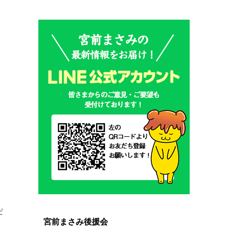
、
だ
宮前まさみ後援会