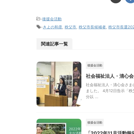
-
後援会活動
-
きよの和彦
,
秩父市
,
秩父市長候補者
,
秩父市長選20
関連記事一覧
後援会活動
社会福祉法人・清心会
社会福祉法人・清心会さま
ました。 4月12日告示「
分以 ...
後援会活動
「2022年11月活動報