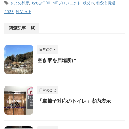
-
きよの和彦
,
ちちぶORIHIMEプロジェクト
,
秩父市
,
秩父市長選
2025
,
秩父神社
関連記事一覧
日常のこと
空き家を居場所に
日常のこと
「車椅子対応のトイレ」案内表示