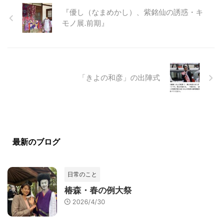
『優し（なまめかし）、紫銘仙の誘惑・キ
モノ展.前期』
「きよの和彦」の出陣式
最新のブログ
日常のこと
椿森・春の例大祭
2026/4/30