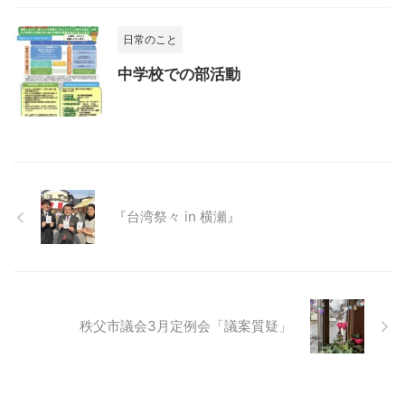
日常のこと
中学校での部活動
『台湾祭々 in 横瀬』
秩父市議会3月定例会「議案質疑」