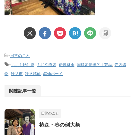
-
日常のこと
-
ちちぶ銘仙館
,
ふじや衣装
,
伝統継承
,
国指定伝統的工芸品
,
寺内織
物
,
秩父市
,
秩父銘仙
,
銘仙ボーイ
関連記事一覧
日常のこと
椿森・春の例大祭