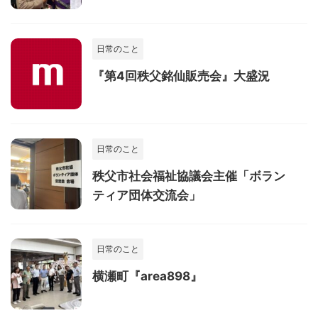
日常のこと
『第4回秩父銘仙販売会』大盛況
日常のこと
秩父市社会福祉協議会主催「ボラン
ティア団体交流会」
日常のこと
横瀬町『area898』