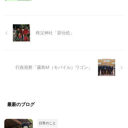
秩父神社「節分絵」
行政視察「霧島M（モバイル）ワゴン」
最新のブログ
日常のこと