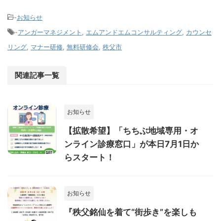
-
お知らせ
-
アンガーマネジメント
,
エムアンドエムコンサルティング
,
カウンセ
リング
,
マナー研修
,
無料研修会
,
秩父市
関連記事一覧
お知らせ
【拡散希望】「ちちぶ地域専用・オ
ンライン診療窓口」が本日7月1日か
らスタート！
お知らせ
『秩父銘仙を着て“街歩き”を楽しも