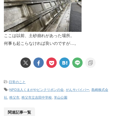
ここは以前、土砂崩れがあった場所。
何事も起こらなければ良いのですが…。
-
日常のこと
-
NPO法人くまがやピンクリボンの会
,
がんサバイバー
,
島崎株式会
社
,
秩父市
,
秩父市立吉田中学校
,
羊山公園
関連記事一覧