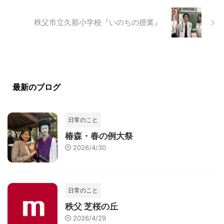
秩父市立久那小学校『いのちの授業』
最新のブログ
日常のこと
椿森・春の例大祭
2026/4/30
日常のこと
秩父 芝桜の丘
2026/4/29