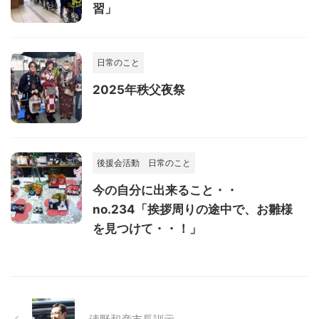
習」
日常のこと
2025年秩父夜祭
後援会活動
日常のこと
今の自分に出来ること・・
no.234「挨拶周りの途中で、お雛様
を見つけて・・！」