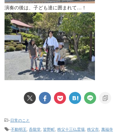
演奏の後は、子ども達に囲まれて…！
-
日常のこと
-
不動明王
,
呑龍堂
,
皆野町
,
秩父十三仏霊場
,
秩父市
,
萬福寺