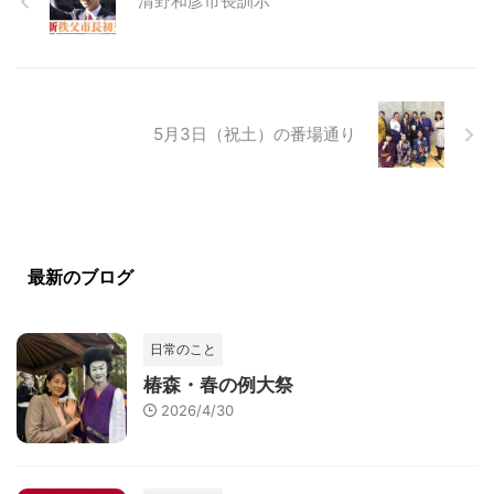
清野和彦市長訓示
5月3日（祝土）の番場通り
最新のブログ
日常のこと
椿森・春の例大祭
2026/4/30