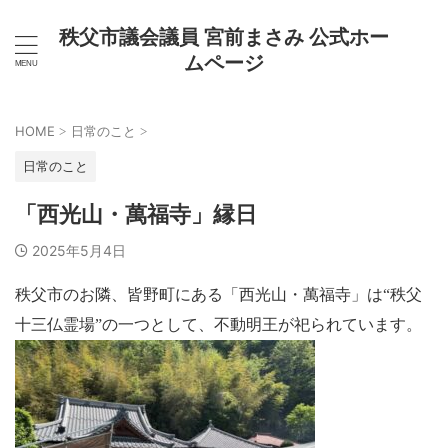
秩父市議会議員 宮前まさみ 公式ホー
ムページ
HOME
日常のこと
>
>
日常のこと
「西光山・萬福寺」縁日
2025年5月4日
秩父市のお隣、皆野町にある「西光山・萬福寺」は“秩父
十三仏霊場”の一つとして、不動明王が祀られています。