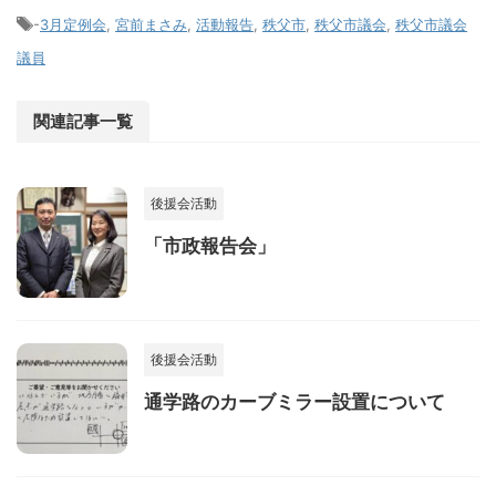
-
3月定例会
,
宮前まさみ
,
活動報告
,
秩父市
,
秩父市議会
,
秩父市議会
議員
関連記事一覧
後援会活動
「市政報告会」
後援会活動
通学路のカーブミラー設置について