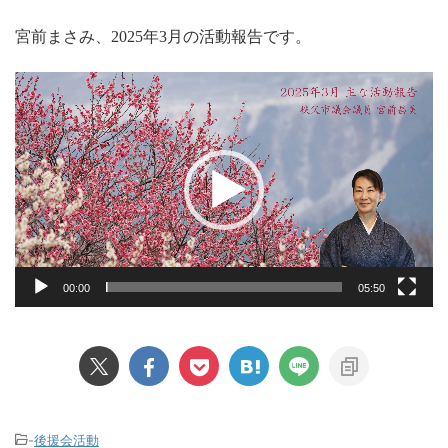
宮前まさみ、2025年3月の活動報告です。
動
画
プ
レ
ー
ヤ
ー
00:00
05:50
-
後援会活動