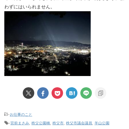
わずにはいられません。
-
お仕事のこと
-
宮前まさみ
,
秩父公園橋
,
秩父市
,
秩父市議会議員
,
羊山公園