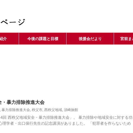
紹介
今後の課題と目標
後援会だより
宮前ま
安全・暴力排除推進大会
,
暴力排除推進大会
,
秩父市
,
西秩父地域
,
須崎旅館
14回 西秩父地域安全・暴力排除推進大会」。 暴力排除や地域安全に対する功
心理学者・出口保行先生の記念講演がありました。 「犯罪者を作らないため