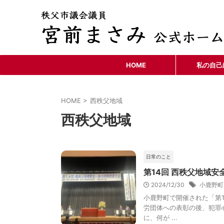
HOME
私の自己
HOME
>
西秩父地域
西秩父地域
日常のこと
第14回 西秩父地域
2024/12/30
小鹿野町
小鹿野町で開催された「第
労団体への表彰の後、犯罪
に、何が ...