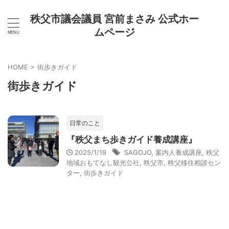
秩父市議会議員 宮前まさみ 公式ホー
ムページ
HOME
>
街歩きガイド
街歩きガイド
日常のこと
『秩父まち歩きガイド養成講座』
2025/1/19
SAGOJO
,
案内人養成講座
,
秩父
地域おもてなし観光公社
,
秩父市
,
秩父移住相談セン
ター
,
街歩きガイド