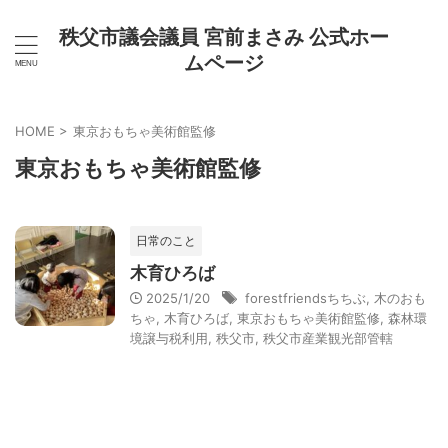
秩父市議会議員 宮前まさみ 公式ホー
ムページ
HOME
>
東京おもちゃ美術館監修
東京おもちゃ美術館監修
日常のこと
木育ひろば
2025/1/20
forestfriendsちちぶ
,
木のおも
ちゃ
,
木育ひろば
,
東京おもちゃ美術館監修
,
森林環
境譲与税利用
,
秩父市
,
秩父市産業観光部管轄