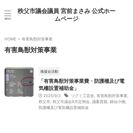
秩父市議会議員 宮前まさみ 公式ホー
ムページ
HOME
>
有害鳥獣対策事業
有害鳥獣対策事業
後援会活動
「有害鳥獣対策事業費・防護柵及び電
気柵設置補助金」
2025/9/3
ツグミ工芸舎
,
有害鳥獣対策事業
,
秩父市
,
秩父市議会9月定例会
,
議案質疑
,
銘仙小物
,
防護柵及び電気柵設置補助金