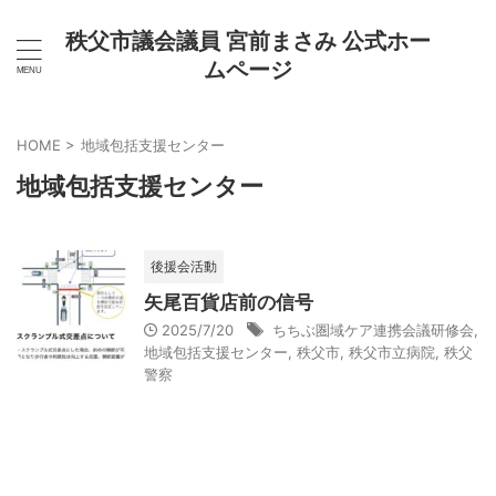
秩父市議会議員 宮前まさみ 公式ホー
ムページ
HOME
>
地域包括支援センター
地域包括支援センター
後援会活動
矢尾百貨店前の信号
2025/7/20
ちちぶ圏域ケア連携会議研修会
,
地域包括支援センター
,
秩父市
,
秩父市立病院
,
秩父
警察